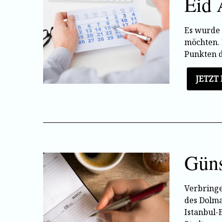
Eid 
Es wurde 
möchten. 
Punkten d
JETZT
Güns
Verbringe
des Dolma
Istanbul-E