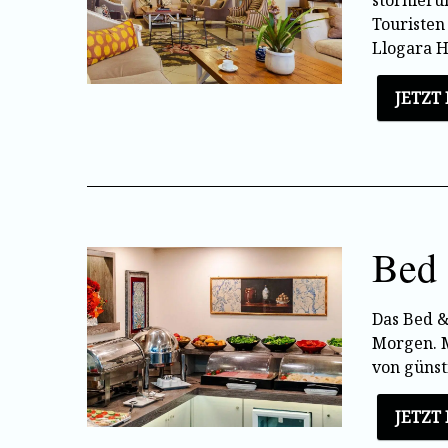
stornieru
Touristen
Llogara H
JETZT
Bed 
Das Bed &
Morgen. Mi
von günst
JETZT