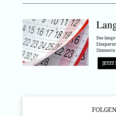
Lang
Das lange
Einsparun
Zimmern m
JETZT
FOLGEN