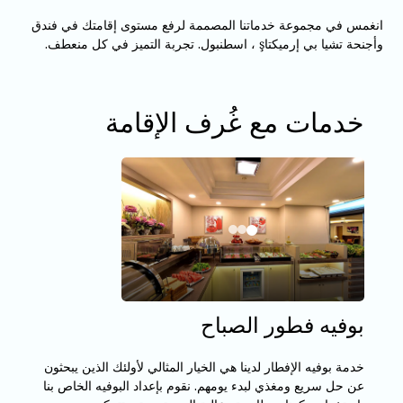
انغمس في مجموعة خدماتنا المصممة لرفع مستوى إقامتك في فندق
وأجنحة تشيا بي إرميكتاş ، اسطنبول. تجربة التميز في كل منعطف.
خدمات مع غُرف الإقامة
بوفيه فطور الصباح
خدمة بوفيه الإفطار لدينا هي الخيار المثالي لأولئك الذين يبحثون
عن حل سريع ومغذي لبدء يومهم. نقوم بإعداد البوفيه الخاص بنا