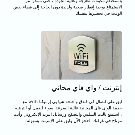
باستخدام مكونات طازجة وعالية الجودة ، حتى تتمكن من
الاستمتاع بوجبة إفطار صحية ولذيذة دون الحاجة إلى قضاء بعض
الوقت في تحضيرها بنفسك.
إنترنت / واي فاي مجاني
ابق على اتصال في فندق وأجنحة شيا بي إرميكتا with مع
خدمة الواي فاي المجانية عالية السرعة. سواء للعمل أو الترفيه
، استمتع بالبث السلس والتصفح ورسائل البريد الإلكتروني وأنت
مرتاح في غرفتك. احجز الآن وابق على الإنترنت بسهولة!