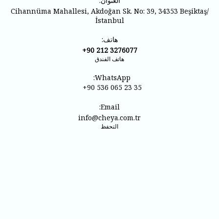
العنوان:
Cihannüma Mahallesi, Akdoğan Sk. No: 39, 34353 Beşiktaş/
İstanbul
مصباح
هاتف:
+90 212 3276077
هاتف الفندق
مكيف هواء
WhatsApp:
+90 536 065 23 35
Email:
دش
info@cheya.com.tr
التحفظ
مناشف الاستحمام
نعال