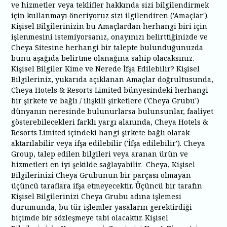
ve hizmetler veya teklifler hakkında sizi bilgilendirmek
için kullanmayı öneriyoruz sizi ilgilendiren ('Amaçlar').
Kişisel Bilgilerinizin bu Amaçlardan herhangi biri için
işlenmesini istemiyorsanız, onayınızı belirttiğinizde ve
Cheya Sitesine herhangi bir talepte bulunduğunuzda
bunu aşağıda belirtme olanağına sahip olacaksınız.
Kişisel Bilgiler Kime ve Nerede İfşa Edilebilir? Kişisel
Bilgileriniz, yukarıda açıklanan Amaçlar doğrultusunda,
Cheya Hotels & Resorts Limited bünyesindeki herhangi
bir şirkete ve bağlı / ilişkili şirketlere ('Cheya Grubu')
dünyanın neresinde bulunurlarsa bulunsunlar, faaliyet
gösterebilecekleri farklı yargı alanında, Cheya Hotels &
Resorts Limited içindeki hangi şirkete bağlı olarak
aktarılabilir veya ifşa edilebilir ('İfşa edilebilir'). Cheya
Group, talep edilen bilgileri veya aranan ürün ve
hizmetleri en iyi şekilde sağlayabilir. Cheya, Kişisel
Bilgilerinizi Cheya Grubunun bir parçası olmayan
üçüncü taraflara ifşa etmeyecektir. Üçüncü bir tarafın
Kişisel Bilgilerinizi Cheya Grubu adına işlemesi
durumunda, bu tür işlemler yasaların gerektirdiği
biçimde bir sözleşmeye tabi olacaktır. Kişisel