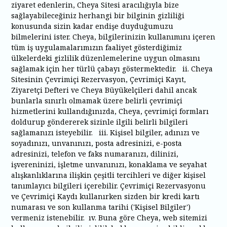
ziyaret edenlerin, Cheya Sitesi aracılığıyla bize
sağlayabileceğiniz herhangi bir bilginin gizliliği
konusunda sizin kadar endişe duyduğumuzu
bilmelerini ister. Cheya, bilgilerinizin kullanımını içeren
tüm iş uygulamalarımızın faaliyet gösterdiğimiz
ülkelerdeki gizlilik düzenlemelerine uygun olmasını
sağlamak için her türlü çabayı göstermektedir. ii. Cheya
Sitesinin Çevrimiçi Rezervasyon, Çevrimiçi Kayıt,
Ziyaretçi Defteri ve Cheya Büyükelçileri dahil ancak
bunlarla sınırlı olmamak üzere belirli çevrimiçi
hizmetlerini kullandığınızda, Cheya, çevrimiçi formları
doldurup göndererek sizinle ilgili belirli bilgileri
sağlamanızı isteyebilir. iii. Kişisel bilgiler, adınızı ve
soyadınızı, unvanınızı, posta adresinizi, e-posta
adresinizi, telefon ve faks numaranızı, dilinizi,
işvereninizi, işletme unvanınızı, konaklama ve seyahat
alışkanlıklarına ilişkin çeşitli tercihleri ve diğer kişisel
tanımlayıcı bilgileri içerebilir. Çevrimiçi Rezervasyonu
ve Çevrimiçi Kaydı kullanırken sizden bir kredi kartı
numarası ve son kullanma tarihi ('Kişisel Bilgiler')
vermeniz istenebilir. ıv. Buna göre Cheya, web sitemizi