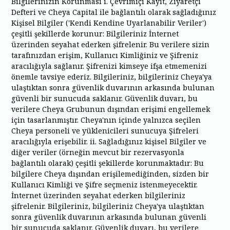
Bilgilerinizin Korunması i. Çevrimiçi Kayıt, Ziyaretçi
Defteri ve Cheya Capital ile bağlantılı olarak sağladığınız
Kişisel Bilgiler ('Kendi Kendine Uyarlanabilir Veriler')
çeşitli şekillerde korunur: Bilgileriniz İnternet
üzerinden seyahat ederken şifrelenir. Bu verilere sizin
tarafınızdan erişim, Kullanıcı Kimliğiniz ve Şifreniz
aracılığıyla sağlanır. Şifrenizi kimseye ifşa etmemenizi
önemle tavsiye ederiz. Bilgileriniz, bilgileriniz Cheya'ya
ulaştıktan sonra güvenlik duvarının arkasında bulunan
güvenli bir sunucuda saklanır. Güvenlik duvarı, bu
verilere Cheya Grubunun dışından erişimi engellemek
için tasarlanmıştır. Cheya'nın içinde yalnızca seçilen
Cheya personeli ve yüklenicileri sunucuya Şifreleri
aracılığıyla erişebilir. ii. Sağladığınız kişisel Bilgiler ve
diğer veriler (örneğin mevcut bir rezervasyonla
bağlantılı olarak) çeşitli şekillerde korunmaktadır: Bu
bilgilere Cheya dışından erişilemediğinden, sizden bir
Kullanıcı Kimliği ve Şifre seçmeniz istenmeyecektir.
İnternet üzerinden seyahat ederken bilgileriniz
şifrelenir. Bilgileriniz, bilgileriniz Cheya'ya ulaştıktan
sonra güvenlik duvarının arkasında bulunan güvenli
bir sunucuda saklanır. Güvenlik duvarı, bu verilere