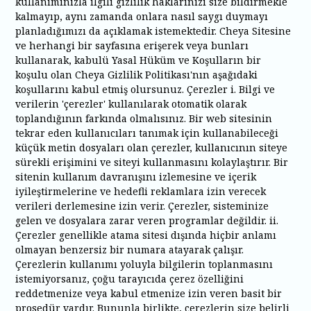
kullanımınızla ilgili gizlilik haklarınızı size bildirmekle
kalmayıp, aynı zamanda onlara nasıl saygı duymayı
planladığımızı da açıklamak istemektedir. Cheya Sitesine
ve herhangi bir sayfasına erişerek veya bunları
kullanarak, kabulü Yasal Hüküm ve Koşulların bir
koşulu olan Cheya Gizlilik Politikası'nın aşağıdaki
koşullarını kabul etmiş olursunuz. Çerezler i. Bilgi ve
verilerin 'çerezler' kullanılarak otomatik olarak
toplandığının farkında olmalısınız. Bir web sitesinin
tekrar eden kullanıcıları tanımak için kullanabileceği
küçük metin dosyaları olan çerezler, kullanıcının siteye
sürekli erişimini ve siteyi kullanmasını kolaylaştırır. Bir
sitenin kullanım davranışını izlemesine ve içerik
iyileştirmelerine ve hedefli reklamlara izin verecek
verileri derlemesine izin verir. Çerezler, sisteminize
gelen ve dosyalara zarar veren programlar değildir. ii.
Çerezler genellikle atama sitesi dışında hiçbir anlamı
olmayan benzersiz bir numara atayarak çalışır.
Çerezlerin kullanımı yoluyla bilgilerin toplanmasını
istemiyorsanız, çoğu tarayıcıda çerez özelliğini
reddetmenize veya kabul etmenize izin veren basit bir
prosedür vardır. Bununla birlikte, çerezlerin size belirli